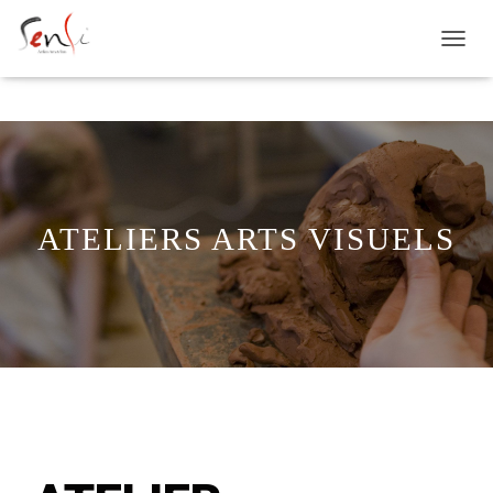
D
É
P
L
I
E
R
L
A
ATELIERS ARTS VISUELS
N
A
V
I
G
A
T
I
O
N