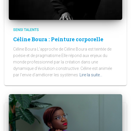
SENSI TALENTS
Céline Boura : Peinture corporelle
Céline Boura L’approche de Céline Boura est teintée de
poésie et de pragmatisme.Elle répond aux enjeux du
monde professionnel par la création dans une
dynamique d’évolution constructive. Céline est animée
par l’envie d’améliorer les systèmes
Lire la suite…