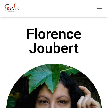
D
É
P
L
Florence
I
E
R
Joubert
L
A
N
A
V
I
G
A
T
I
O
N