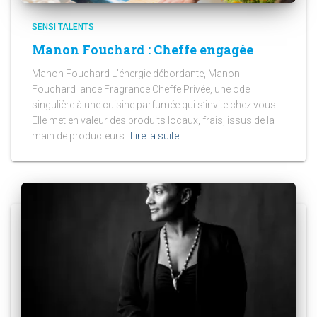
SENSI TALENTS
Manon Fouchard : Cheffe engagée
Manon Fouchard L’énergie débordante, Manon
Fouchard lance Fragrance Cheffe Privée, une ode
singulière à une cuisine parfumée qui s’invite chez vous.
Elle met en valeur des produits locaux, frais, issus de la
main de producteurs.
Lire la suite…